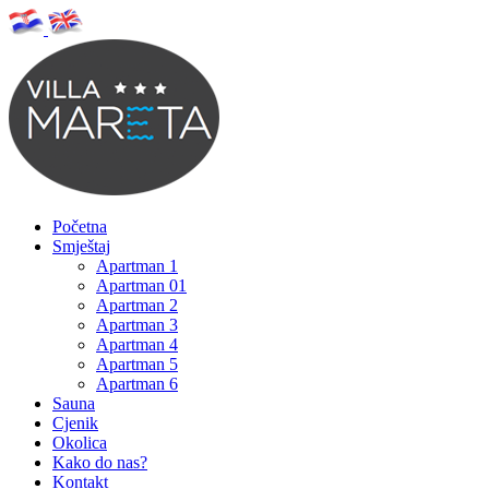
Početna
Smještaj
Apartman 1
Apartman 01
Apartman 2
Apartman 3
Apartman 4
Apartman 5
Apartman 6
Sauna
Cjenik
Okolica
Kako do nas?
Kontakt